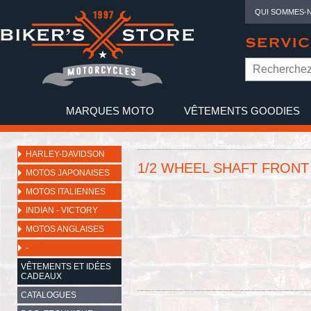
QUI SOMMES-
SERVIC
MARQUES MOTO
VÊTEMENTS GOODIES
NO
HARLEY-DAVIDSON
1/2 WHEEL SHAFT FRONT
MOTOS JAPONAISES
MOTOS ITALIENNES
INDIAN - VICTORY
MOTOS ANGLAISES
-
VÊTEMENTS ET IDÉES
CADEAUX
CATALOGUES