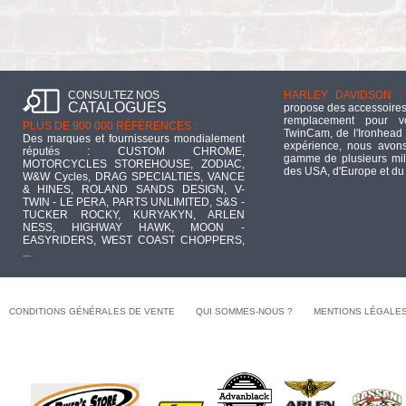
CONSULTEZ NOS
HARLEY DAVIDSON :
CATALOGUES
propose des accessoires
remplacement pour 
PLUS DE 900 000 RÉFÉRENCES :
TwinCam, de l'Ironhead 
Des marques et fournisseurs mondialement
expérience, nous avons
réputés : CUSTOM CHROME,
gamme de plusieurs mill
MOTORCYCLES STOREHOUSE, ZODIAC,
des USA, d'Europe et du
W&W Cycles, DRAG SPECIALTIES, VANCE
& HINES, ROLAND SANDS DESIGN, V-
TWIN - LE PERA, PARTS UNLIMITED, S&S -
TUCKER ROCKY, KURYAKYN, ARLEN
NESS, HIGHWAY HAWK, MOON -
EASYRIDERS, WEST COAST CHOPPERS,
...
CONDITIONS GÉNÉRALES DE VENTE
QUI SOMMES-NOUS ?
MENTIONS LÉGALE