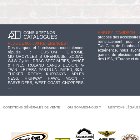
CONSULTEZ NOS
HARLEY DAVIDSON :
CATALOGUES
propose des accessoires
remplacement pour 
PLUS DE 900 000 RÉFÉRENCES :
TwinCam, de l'Ironhead 
Des marques et fournisseurs mondialement
expérience, nous avons
réputés : CUSTOM CHROME,
gamme de plusieurs mill
MOTORCYCLES STOREHOUSE, ZODIAC,
des USA, d'Europe et du
W&W Cycles, DRAG SPECIALTIES, VANCE
& HINES, ROLAND SANDS DESIGN, V-
TWIN - LE PERA, PARTS UNLIMITED, S&S -
TUCKER ROCKY, KURYAKYN, ARLEN
NESS, HIGHWAY HAWK, MOON -
EASYRIDERS, WEST COAST CHOPPERS,
...
CONDITIONS GÉNÉRALES DE VENTE
QUI SOMMES-NOUS ?
MENTIONS LÉGALE