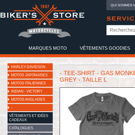
QUI SOMMES-
SERVIC
MARQUES MOTO
VÊTEMENTS GOODIES
NO
HARLEY-DAVIDSON
- TEE-SHIRT - GAS MONK
MOTOS JAPONAISES
GREY - TAILLE L
MOTOS ITALIENNES
INDIAN - VICTORY
MOTOS ANGLAISES
-
VÊTEMENTS ET IDÉES
CADEAUX
CATALOGUES