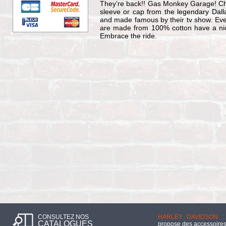
They’re back!! Gas Monkey Garage! Choo
sleeve or cap from the legendary Dal
and made famous by their tv show. Every
are made from 100% cotton have a nice
Embrace the ride.
CONSULTEZ NOS
HARLEY DAVIDSON :
CATALOGUES
propose des accessoires