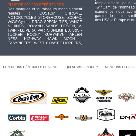
remplacement pour 
PLUS DE 900 000 RÉFÉRENCES :
TwinCam, de l'Ironhead 
Des marques et fournisseurs mondialement
expérience, nous avons
réputés : CUSTOM CHROME,
gamme de plusieurs mill
MOTORCYCLES STOREHOUSE, ZODIAC,
des USA, d'Europe et du
W&W Cycles, DRAG SPECIALTIES, VANCE
& HINES, ROLAND SANDS DESIGN, V-
TWIN - LE PERA, PARTS UNLIMITED, S&S -
TUCKER ROCKY, KURYAKYN, ARLEN
NESS, HIGHWAY HAWK, MOON -
EASYRIDERS, WEST COAST CHOPPERS,
...
CONDITIONS GÉNÉRALES DE VENTE
QUI SOMMES-NOUS ?
MENTIONS LÉGALE