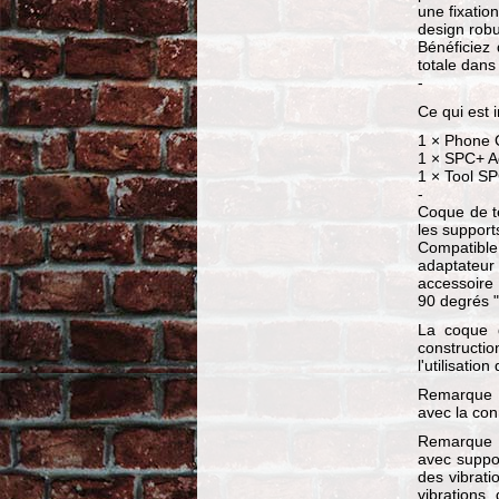
une fixatio
design robu
Bénéficiez 
totale dans
-
Ce qui est i
1 × Phone 
1 × SPC+ A
1 × Tool S
-
Coque de t
les support
Compatible
adaptateur
accessoire 
90 degrés "
La coque 
constructio
l'utilisatio
Remarque :
avec la co
Remarque :
avec suppo
des vibrati
vibrations