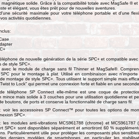
n magnétique solide. Grâce à la compatibilité totale avec MagSafe ® et
ste et élégant, vous êtes prêt pour de nouvelles aventures.
d'une sécurité maximale pour votre téléphone portable et d'une flexib
 vos activités quotidiennes.
nclus:
Case
dapter
PC+
éléphone de nouvelle génération de la série SPC+ et compatible avec
s de style SPC+.
 avec le module de charge sans fil Thinner et MagSafe®. Compre
 SPC pour le montage à plat. Utilisé en combinaison avec n'importe
de montage de style SPC+. Tous utilisent le support simple mais effic
Twist to Lock" qui permet une connexion forte et fiable en une seconde
de téléphone SP Connect elle-même est une coque de protectio
n mince mais solide à 3 couches pour une utilisation quotidienne et p
n de boutons, de ports et conserve la fonctionnalité de charge sans fil.
 voir les accessoires SP Connect™ pour toutes les options de mo
nnexion SPC+.
 les modules anti-vibrations MCS961788 (chrome) et MCS961787 (
rt SPC+ sont disponibles séparément et amortiront 60 % supplément
ons. Particulièrement utile pour protéger les composants plus sensible
 des derniers modèles de smartphones, en particulier les stabilisa