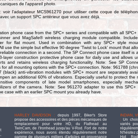
aniques de l'appareil photo.
 voir l'adaptateur MCS961270 pour utiliser cette coque de télépho
 avec un support SPC antérieur que vous avez déjà.
ation phone case from the SPC+ series and compatible with all SPC+ 
inner and MagSafe® wireless charging module compatible. Includ
r for flat mount. Used in combination with any SPC+ style mou
All use the simple but effective 90 degree 'Twist to Lock' mount that all
reliable connection in a second. The SP Connect phone case itself is a
3-layer construction protective phone case for daily use and allows u
orts and retains wireless charging functionality. Note: See SP Con
 for all mounting options with the SPC+ connection. Note: 961788 (ch
 (black) anti-vibration modules with SPC+ mount are separately avai
mpen an additional 60% of vibrations. Especially useful to protect the
sensitive components of late model smartphones, especially mecha
ilizers of the camera. Note: See 961270 adapter to use this SPC+ 
e case with an earlier SPC mount you already have.
HARLEY DAVIDSON :
depuis 1997, Biker's Store
INDIAN, 
propose des accessoires et des pièces mécaniques de
:
Un choix
remplacement pour votre HD, du Flathead au
variés po
TwinCam, de l'Ironhead jusqu'au V-Rod. Fort de notre
régulièrem
t
expérience, nous avons étendu régulièrement notre
N'hésitez 
,
gamme de plusieurs milliers d'articles en provenance
Hot Rod