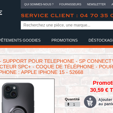
QUI SOMMES-NOUS ?
FOURNISSEURS
NEWSLETTER
SERVICE CLIENT : 04 70 35 
VÊTEMENTS GOODIES
PROMOTIONS
DÉSTOCKAG
NOUS CONTACTER
 - SUPPORT POUR TELEPHONE - SP CONNECT
TEUR SPC+ - COQUE DE TÉLÉPHONE - POU
HONE : APPLE IPHONE 15 - 52668
Promot
30,59 € 
Quantité