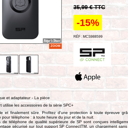
35,99 € TTC
-15%
RÉF : MCS988599
ZOOM
ue et adaptateur - La pièce
t utilise les accessoires de la série SPC+
ble et finalement sûre. Profitez d'une protection à toute épreuve gr
 pour téléphone : à toute heure du jour et de la nuit.
 de téléphone de qualité supérieure de SP sont conçues intellige
ntage sécurisé sur tout support SP ConnectTM, un chargement sans f