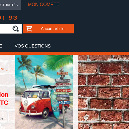
MON COMPTE
ACTUALITÉS
01 93
Aucun article
E
VOS QUESTIONS
™ -
R
ion
TTC