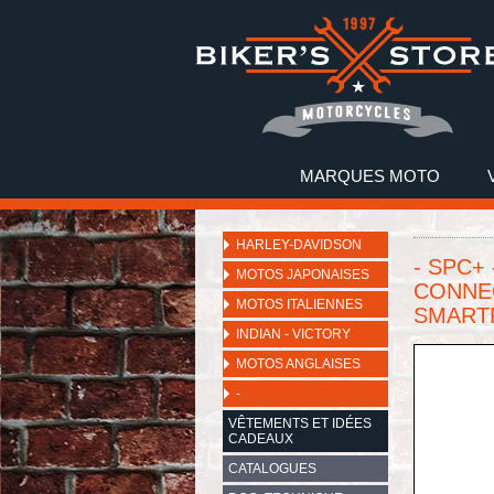
MARQUES MOTO
HARLEY-DAVIDSON
- SPC+
MOTOS JAPONAISES
CONNEC
MOTOS ITALIENNES
SMARTP
INDIAN - VICTORY
MOTOS ANGLAISES
-
VÊTEMENTS ET IDÉES
CADEAUX
CATALOGUES