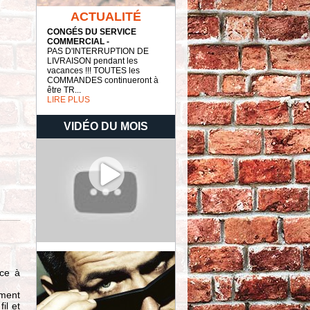
ACTUALITÉ
CONGÉS DU SERVICE
COMMERCIAL -
PAS D'INTERRUPTION DE
LIVRAISON pendant les
vacances !!! TOUTES les
COMMANDES continueront à
être TR...
LIRE PLUS
VIDÉO DU MOIS
âce à
mment
il et