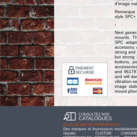
d'image méc
Remarque :
style SPC+
-
Next gener
mounts. Th
SPC adapte
accessory. 
strong and 
but strong 
buttons, p
accessories
PAIEMENT
and 961787
SÉCURISÉ
and will da
vibration-
image stab
mount phon
CONSULTEZ NOS
CATALOGUES
PLUS DE 900 000 RÉFÉRENCES :
Des marques et fournisseurs mondialemen
réputés : CUSTOM CHROME