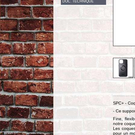
DOC. TECHNIQUE
SPC+ - Coq
- Ce suppor
Fine, flexi
notre coque
Les coques
pour un mo