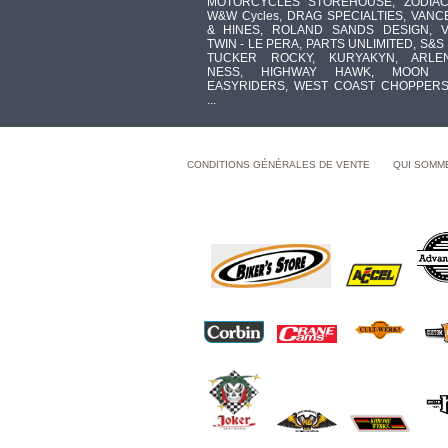
MOTORCYCLES STOREHOUSE, ZODIAC
W&W Cycles, DRAG SPECIALTIES, VANC
& HINES, ROLAND SANDS DESIGN, V
TWIN - LE PERA, PARTS UNLIMITED, S&S 
TUCKER ROCKY, KURYAKYN, ARLE
NESS, HIGHWAY HAWK, MOON 
EASYRIDERS, WEST COAST CHOPPERS
...
CONDITIONS GÉNÉRALES DE VENTE
QUI SOMM