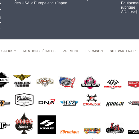
,
des USA, d'Europe et du Japon.
Equipement
E
rubrique
-
Affaires»).
-
N
-
,
ES-NOUS ?
MENTIONS LÉGALES
PAIEMENT
LIVRAISON
SITE PARTENAIRE