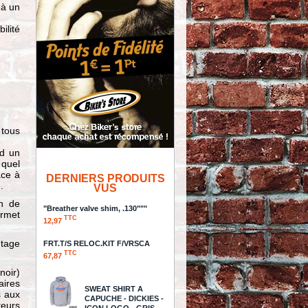
 à un
ilité
 tous
nd un
 quel
ace à
DERNIERS PRODUITS
.
VUS
n de
"Breather valve shim, .130"""
ermet
TTC
12,97
ntage
FRT.T/S RELOC.KIT F/VRSCA
TTC
67,87
noir)
aires
SWEAT SHIRT A
s aux
CAPUCHE - DICKIES -
teurs
ICON LOGO - GRIS