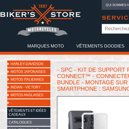
QUI SOMMES-
SERVIC
MARQUES MOTO
VÊTEMENTS GOODIES
NO
HARLEY-DAVIDSON
- SPC - KIT DE SUPPORT
MOTOS JAPONAISES
CONNECT™ - CONNECTEU
MOTOS ITALIENNES
BUNDLE - MONTAGE SUR
INDIAN - VICTORY
SMARTPHONE : SAMSUNG 
MOTOS ANGLAISES
-
VÊTEMENTS ET IDÉES
CADEAUX
CATALOGUES