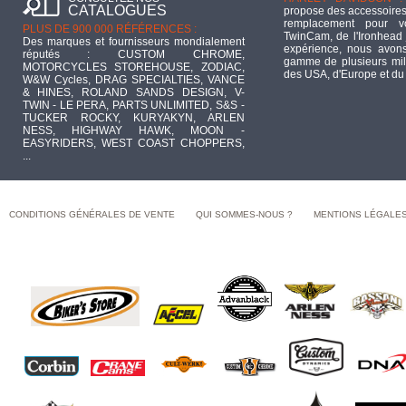
CATALOGUES
propose des accessoires
remplacement pour 
PLUS DE 900 000 RÉFÉRENCES :
TwinCam, de l'Ironhead 
Des marques et fournisseurs mondialement
expérience, nous avons
réputés : CUSTOM CHROME,
gamme de plusieurs mill
MOTORCYCLES STOREHOUSE, ZODIAC,
des USA, d'Europe et du
W&W Cycles, DRAG SPECIALTIES, VANCE
& HINES, ROLAND SANDS DESIGN, V-
TWIN - LE PERA, PARTS UNLIMITED, S&S -
TUCKER ROCKY, KURYAKYN, ARLEN
NESS, HIGHWAY HAWK, MOON -
EASYRIDERS, WEST COAST CHOPPERS,
...
CONDITIONS GÉNÉRALES DE VENTE
QUI SOMMES-NOUS ?
MENTIONS LÉGALE