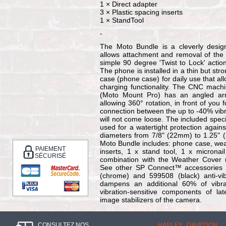
1 × Direct adapter
3 × Plastic spacing inserts
1 × StandTool
-
The Moto Bundle is a cleverly desig
allows attachment and removal of the
simple 90 degree 'Twist to Lock' action.
The phone is installed in a thin but str
case (phone case) for daily use that all
charging functionality. The CNC mach
(Moto Mount Pro) has an angled arm 
allowing 360° rotation, in front of yo
connection between the up to -40% vibr
will not come loose. The included spec
used for a watertight protection agains
diameters from 7/8" (22mm) to 1.25" 
Moto Bundle includes: phone case, weat
PAIEMENT
inserts, 1 x stand tool, 1 x micronai
SÉCURISÉ
combination with the Weather Cover m
See other SP Connect™ accessories f
(chrome) and 599508 (black) anti-vi
dampens an additional 60% of vibrat
vibration-sensitive components of l
image stabilizers of the camera.
CONSULTEZ NOS
HARLEY DAVIDSON :