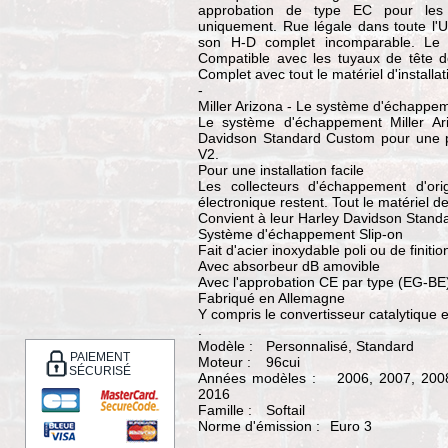
approbation de type EC pour les 
uniquement. Rue légale dans toute l'UE
son H-D complet incomparable. Le t
Compatible avec les tuyaux de tête de 
Complet avec tout le matériel d'installat
-
Miller Arizona - Le système d'échappem
Le système d'échappement Miller Ari
Davidson Standard Custom pour une p
V2.
Pour une installation facile
Les collecteurs d'échappement d'or
électronique restent. Tout le matériel 
Convient à leur Harley Davidson Stan
Système d'échappement Slip-on
Fait d'acier inoxydable poli ou de finiti
Avec absorbeur dB amovible
Avec l'approbation CE par type (EG-BE
Fabriqué en Allemagne
Y compris le convertisseur catalytique 
.
Modèle :
Personnalisé, Standard
PAIEMENT
Moteur :
96cui
SÉCURISÉ
Années modèles :
2006, 2007, 2008
2016
Famille :
Softail
Norme d'émission :
Euro 3