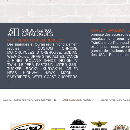
CONSULTEZ NOS
HARLEY DAVIDSON :
CATALOGUES
propose des accessoires
remplacement pour 
PLUS DE 900 000 RÉFÉRENCES :
TwinCam, de l'Ironhead 
Des marques et fournisseurs mondialement
expérience, nous avons
réputés : CUSTOM CHROME,
gamme de plusieurs mill
MOTORCYCLES STOREHOUSE, ZODIAC,
des USA, d'Europe et du
W&W Cycles, DRAG SPECIALTIES, VANCE
& HINES, ROLAND SANDS DESIGN, V-
TWIN - LE PERA, PARTS UNLIMITED, S&S -
TUCKER ROCKY, KURYAKYN, ARLEN
NESS, HIGHWAY HAWK, MOON -
EASYRIDERS, WEST COAST CHOPPERS,
...
CONDITIONS GÉNÉRALES DE VENTE
QUI SOMMES-NOUS ?
MENTIONS LÉGALE