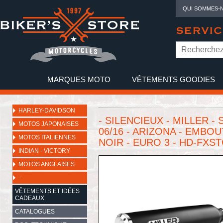
QUI SOMMES-
SERVIC
MARQUES MOTO
VÊTEMENTS GOODIES
NO
HARLEY-DAVIDSON
- SILENCIEUX - MILLER -
MOTOS JAPONAISES
06/16 - ARIZONA - EMBOU
MOTOS ITALIENNES
NOIR - EURO 3 - HD-FXST
INDIAN - VICTORY
MOTOS ANGLAISES
-
VÊTEMENTS ET IDÉES
CADEAUX
CATALOGUES