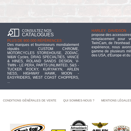
CONSULTEZ NOS
HARLEY DAVIDSON :
CATALOGUES
propose des accessoires
remplacement pour 
PLUS DE 900 000 RÉFÉRENCES :
TwinCam, de l'Ironhead 
Des marques et fournisseurs mondialement
expérience, nous avons
réputés : CUSTOM CHROME,
gamme de plusieurs mill
MOTORCYCLES STOREHOUSE, ZODIAC,
des USA, d'Europe et du
W&W Cycles, DRAG SPECIALTIES, VANCE
& HINES, ROLAND SANDS DESIGN, V-
TWIN - LE PERA, PARTS UNLIMITED, S&S -
TUCKER ROCKY, KURYAKYN, ARLEN
NESS, HIGHWAY HAWK, MOON -
EASYRIDERS, WEST COAST CHOPPERS,
...
CONDITIONS GÉNÉRALES DE VENTE
QUI SOMMES-NOUS ?
MENTIONS LÉGALE