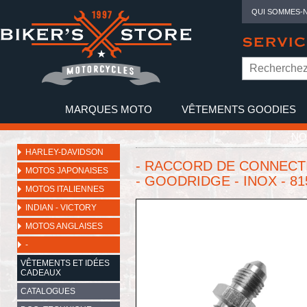
QUI SOMMES-
SERVIC
MARQUES MOTO
VÊTEMENTS GOODIES
NO
HARLEY-DAVIDSON
- RACCORD DE CONNECTION
MOTOS JAPONAISES
- GOODRIDGE - INOX - 81
MOTOS ITALIENNES
INDIAN - VICTORY
MOTOS ANGLAISES
-
VÊTEMENTS ET IDÉES
CADEAUX
CATALOGUES