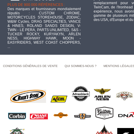
remplacement pour 
PLUS DE 900 000 RÉFÉRENCES :
TwinCam, de l'Ironhead 
Des marques et fournisseurs mondialement
expérience, nous avons
réputés : CUSTOM CHROME,
gamme de plusieurs mill
MOTORCYCLES STOREHOUSE, ZODIAC,
des USA, d'Europe et du
W&W Cycles, DRAG SPECIALTIES, VANCE
& HINES, ROLAND SANDS DESIGN, V-
TWIN - LE PERA, PARTS UNLIMITED, S&S -
TUCKER ROCKY, KURYAKYN, ARLEN
NESS, HIGHWAY HAWK, MOON -
EASYRIDERS, WEST COAST CHOPPERS,
...
CONDITIONS GÉNÉRALES DE VENTE
QUI SOMMES-NOUS ?
MENTIONS LÉGALE