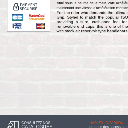
situé sous la paume de la main, coté accélér
PAIEMENT
maintenant une vitesse d'accélération constant
SÉCURISÉ
For the rider who demands the ultimate
Grip. Styled to match the popular IS
providing a sure, cushioned feel fo
removable end caps, this is one of th
with stock air reservoir type handlebars
CONSULTEZ NOS
HARLEY DAVIDSON :
CATALOGUES
propose des accessoires