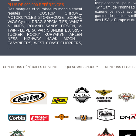
remplacement pour 
PLUS DE 900 000 RÉFÉRENCES :
TwinCam, de l'Ironhead 
Des marques et fournisseurs mondialement
expérience, nous avons
réputés : CUSTOM CHROME,
gamme de plusieurs mill
MOTORCYCLES STOREHOUSE, ZODIAC,
des USA, d'Europe et du
W&W Cycles, DRAG SPECIALTIES, VANCE
& HINES, ROLAND SANDS DESIGN, V-
TWIN - LE PERA, PARTS UNLIMITED, S&S -
TUCKER ROCKY, KURYAKYN, ARLEN
NESS, HIGHWAY HAWK, MOON -
EASYRIDERS, WEST COAST CHOPPERS,
...
CONDITIONS GÉNÉRALES DE VENTE
QUI SOMMES-NOUS ?
MENTIONS LÉGALE