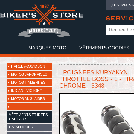
QUI SOMMES-
SERVIC
MARQUES MOTO
VÊTEMENTS GOODIES
NO
HARLEY-DAVIDSON
- POIGNEES KURYAKYN -
MOTOS JAPONAISES
THROTTLE BOSS - 1 - TI
MOTOS ITALIENNES
CHROME - 6343
INDIAN - VICTORY
MOTOS ANGLAISES
-
VÊTEMENTS ET IDÉES
CADEAUX
CATALOGUES