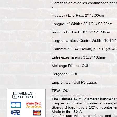
Compatibles avec les commandes par 
-
Hauteur / End Rise: 2" / 5.00cm
.
Longueur / Width : 36 1/2" / 92.50cm
.
Retour / Pullback : 8 1/2" / 21.50cm
.
Largeur centre / Center Width : 10 1/2"
.
Diamêtre : 1 1/4 (32mm) puis 1" (25.4
.
Entre-axes risers : 3 1/2" / 89mm
.
Moletage Risers : OUI
.
Perçages : OUI
.
Empreintes : OUI Perçages
.
TBW : OUI
PAIEMENT
-------------------------------
SÉCURISÉ
The ultimate 1-1/4" diameter handleba
Dimpled and drilled for internal wires; 
Standard bars have 3-1/2" on-center k
Made in the U.S.A.
Not for use with stock risers and 