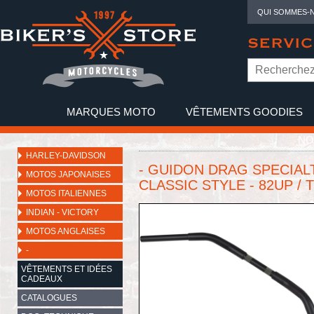
QUI SOMMES-
SERVIC
MARQUES MOTO
VÊTEMENTS GOODIES
NO
HARLEY-DAVIDSON
- GUIDON DRAG SPECIALTI
MOTOS JAPONAISES
CLASSIC STYLE - 82UP / 
MOTOS ITALIENNES
INDIAN - VICTORY
MOTOS ANGLAISES
-
VÊTEMENTS ET IDÉES
CADEAUX
CATALOGUES