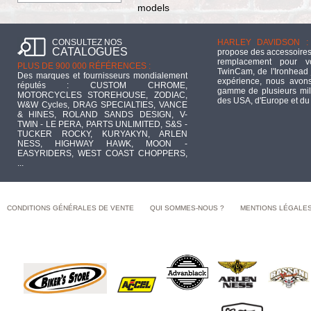
models
CONSULTEZ NOS
HARLEY DAVIDSON :
CATALOGUES
propose des accessoires
remplacement pour 
PLUS DE 900 000 RÉFÉRENCES :
TwinCam, de l'Ironhead 
Des marques et fournisseurs mondialement
expérience, nous avons
réputés : CUSTOM CHROME,
gamme de plusieurs mill
MOTORCYCLES STOREHOUSE, ZODIAC,
des USA, d'Europe et du
W&W Cycles, DRAG SPECIALTIES, VANCE
& HINES, ROLAND SANDS DESIGN, V-
TWIN - LE PERA, PARTS UNLIMITED, S&S -
TUCKER ROCKY, KURYAKYN, ARLEN
NESS, HIGHWAY HAWK, MOON -
EASYRIDERS, WEST COAST CHOPPERS,
...
CONDITIONS GÉNÉRALES DE VENTE
QUI SOMMES-NOUS ?
MENTIONS LÉGALE