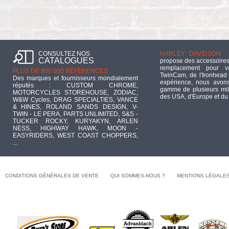
CONSULTEZ NOS
HARLEY DAVIDSON :
CATALOGUES
propose des accessoires
remplacement pour 
PLUS DE 900 000 RÉFÉRENCES :
TwinCam, de l'Ironhead 
Des marques et fournisseurs mondialement
expérience, nous avons
réputés : CUSTOM CHROME,
gamme de plusieurs mill
MOTORCYCLES STOREHOUSE, ZODIAC,
des USA, d'Europe et du
W&W Cycles, DRAG SPECIALTIES, VANCE
& HINES, ROLAND SANDS DESIGN, V-
TWIN - LE PERA, PARTS UNLIMITED, S&S -
TUCKER ROCKY, KURYAKYN, ARLEN
NESS, HIGHWAY HAWK, MOON -
EASYRIDERS, WEST COAST CHOPPERS,
...
CONDITIONS GÉNÉRALES DE VENTE
QUI SOMMES-NOUS ?
MENTIONS LÉGALE