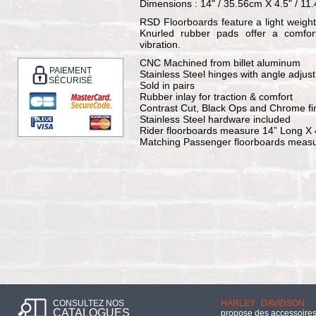
Dimensions : 14" / 35.56cm X 4.5" / 11
RSD Floorboards feature a light weight 
Knurled rubber pads offer a comfor
vibration.
CNC Machined from billet aluminum
PAIEMENT
Stainless Steel hinges with angle adju
SÉCURISÉ
Sold in pairs
Rubber inlay for traction & comfort
Contrast Cut, Black Ops and Chrome fin
Stainless Steel hardware included
Rider floorboards measure 14” Long X 
Matching Passenger floorboards measur
CONSULTEZ NOS
HARLEY DAVIDSON :
CATALOGUES
propose des accessoires