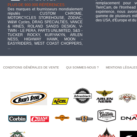
remplacement pour 
PLUS DE 900 000 RÉFÉRENCES :
TwinCam, de l'Ironhead 
Des marques et fournisseurs mondialement
expérience, nous avons
réputés : CUSTOM CHROME,
gamme de plusieurs mill
MOTORCYCLES STOREHOUSE, ZODIAC,
des USA, d'Europe et du
W&W Cycles, DRAG SPECIALTIES, VANCE
& HINES, ROLAND SANDS DESIGN, V-
TWIN - LE PERA, PARTS UNLIMITED, S&S -
TUCKER ROCKY, KURYAKYN, ARLEN
NESS, HIGHWAY HAWK, MOON -
EASYRIDERS, WEST COAST CHOPPERS,
...
CONDITIONS GÉNÉRALES DE VENTE
QUI SOMMES-NOUS ?
MENTIONS LÉGALE