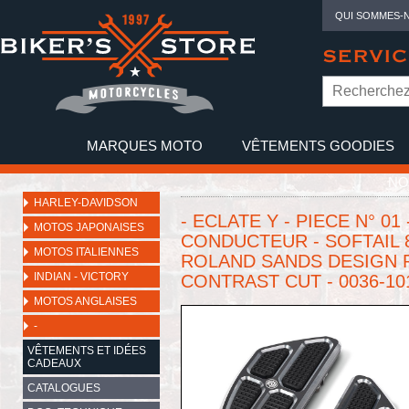
QUI SOMMES-
SERVIC
MARQUES MOTO
VÊTEMENTS GOODIES
NO
HARLEY-DAVIDSON
- ECLATE Y - PIECE N° 0
MOTOS JAPONAISES
CONDUCTEUR - SOFTAIL 86
MOTOS ITALIENNES
ROLAND SANDS DESIGN R
INDIAN - VICTORY
CONTRAST CUT - 0036-10
MOTOS ANGLAISES
-
VÊTEMENTS ET IDÉES
CADEAUX
CATALOGUES