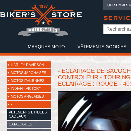
QUI SOMMES-
SERVIC
MARQUES MOTO
VÊTEMENTS GOODIES
NO
HARLEY-DAVIDSON
- ECLAIRAGE DE SACOCH
MOTOS JAPONAISES
CONTROLEUR - TOURING F
MOTOS ITALIENNES
ECLAIRAGE : ROUGE - 40
INDIAN - VICTORY
MOTOS ANGLAISES
-
VÊTEMENTS ET IDÉES
CADEAUX
CATALOGUES