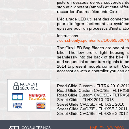
juste en dessous de vos couvercles de
stop et clignotant (ambré) et cette réfé
raccorder d'autres éléments Ciro
L'éclairage LED utilisent des connecte
pour s'intégrer facilement au systèm
épissure pour un processus d'installati
Instructions
:
cdn.shopify.cµom/s/files/1/0069/506
The Ciro LED Bag Blades are one of the
bike. The low profile light housing 
seamlessly into the back of the bike. 
and sequential amber turn signals to be
2014 to present models come with Ciro'
accessories with a controller you can o
-
PAIEMENT
Road Glide Custom - FLTRX 2010-201
SÉCURISÉ
Road Glide Custom CVO/SE - FLTRXS
Road Glide Custom CVO/SE - FLTRXS
Street Glide - FLHX 2010-2013
Street Glide CVO/SE - FLHXSE 2010
Street Glide CVO/SE - FLHXSE 2 2011
Street Glide CVO/SE - FLHXSE 3 2012
CONSULTEZ NOS
HARLEY DAVIDSON :