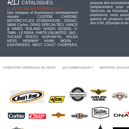
CATALOGUES
propose des accessoires
remplacement pour 
PLUS DE 900 000 RÉFÉRENCES :
TwinCam, de l'Ironhead 
Des marques et fournisseurs mondialement
expérience, nous avons
réputés : CUSTOM CHROME,
gamme de plusieurs mill
MOTORCYCLES STOREHOUSE, ZODIAC,
des USA, d'Europe et du
W&W Cycles, DRAG SPECIALTIES, VANCE
& HINES, ROLAND SANDS DESIGN, V-
TWIN - LE PERA, PARTS UNLIMITED, S&S -
TUCKER ROCKY, KURYAKYN, ARLEN
NESS, HIGHWAY HAWK, MOON -
EASYRIDERS, WEST COAST CHOPPERS,
...
CONDITIONS GÉNÉRALES DE VENTE
QUI SOMMES-NOUS ?
MENTIONS LÉGALE