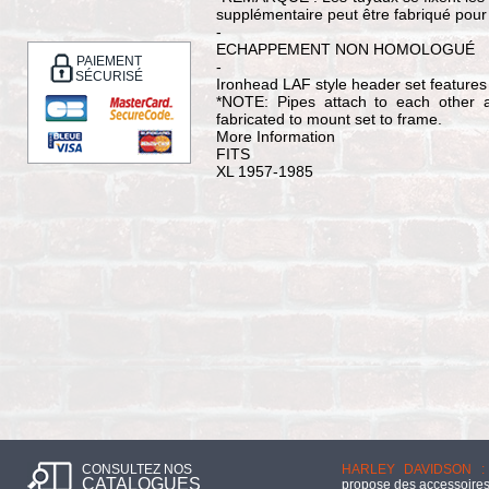
supplémentaire peut être fabriqué pour
-
ECHAPPEMENT NON HOMOLOGUÉ
PAIEMENT
-
SÉCURISÉ
Ironhead LAF style header set features
*NOTE: Pipes attach to each other a
fabricated to mount set to frame.
More Information
FITS
XL 1957-1985
CONSULTEZ NOS
HARLEY DAVIDSON :
CATALOGUES
propose des accessoires