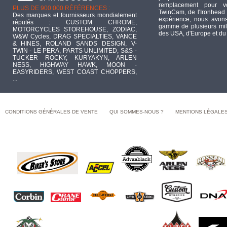
remplacement pour 
PLUS DE 900 000 RÉFÉRENCES :
TwinCam, de l'Ironhead 
Des marques et fournisseurs mondialement
expérience, nous avons
réputés : CUSTOM CHROME,
gamme de plusieurs mill
MOTORCYCLES STOREHOUSE, ZODIAC,
des USA, d'Europe et du
W&W Cycles, DRAG SPECIALTIES, VANCE
& HINES, ROLAND SANDS DESIGN, V-
TWIN - LE PERA, PARTS UNLIMITED, S&S -
TUCKER ROCKY, KURYAKYN, ARLEN
NESS, HIGHWAY HAWK, MOON -
EASYRIDERS, WEST COAST CHOPPERS,
...
CONDITIONS GÉNÉRALES DE VENTE
QUI SOMMES-NOUS ?
MENTIONS LÉGALE