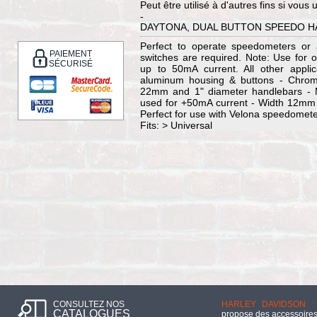
Peut être utilisé à d'autres fins si vous 
-
DAYTONA, DUAL BUTTON SPEEDO 
Perfect to operate speedometers or
PAIEMENT
switches are required. Note: Use for
SÉCURISÉ
up to 50mA current. All other appli
aluminum housing & buttons - Chrom
22mm and 1" diameter handlebars - M
used for +50mA current - Width 12mm -
Perfect for use with Velona speedomet
Fits: > Universal
CONSULTEZ NOS
HARLEY DAVIDSON :
CATALOGUES
propose des accessoires