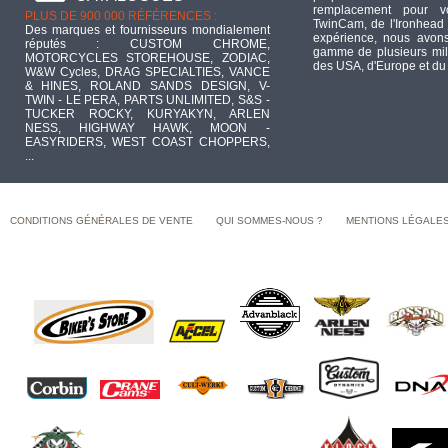
remplacement pour 
PLUS DE 900 000 RÉFÉRENCES :
TwinCam, de l'Ironhead 
Des marques et fournisseurs mondialement
expérience, nous avons
réputés : CUSTOM CHROME,
gamme de plusieurs mill
MOTORCYCLES STOREHOUSE, ZODIAC,
des USA, d'Europe et du
W&W Cycles, DRAG SPECIALTIES, VANCE
& HINES, ROLAND SANDS DESIGN, V-
TWIN - LE PERA, PARTS UNLIMITED, S&S -
TUCKER ROCKY, KURYAKYN, ARLEN
NESS, HIGHWAY HAWK, MOON -
EASYRIDERS, WEST COAST CHOPPERS,
...
CONDITIONS GÉNÉRALES DE VENTE
QUI SOMMES-NOUS ?
MENTIONS LÉGALE