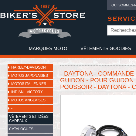
QUI SOMMES-
SERVIC
MARQUES MOTO
VÊTEMENTS GOODIES
NO
HARLEY-DAVIDSON
- DAYTONA - COMMANDE
MOTOS JAPONAISES
GUIDON - POUR GUIDON D
MOTOS ITALIENNES
POUSSOIR - DAYTONA - 
INDIAN - VICTORY
MOTOS ANGLAISES
-
VÊTEMENTS ET IDÉES
CADEAUX
CATALOGUES