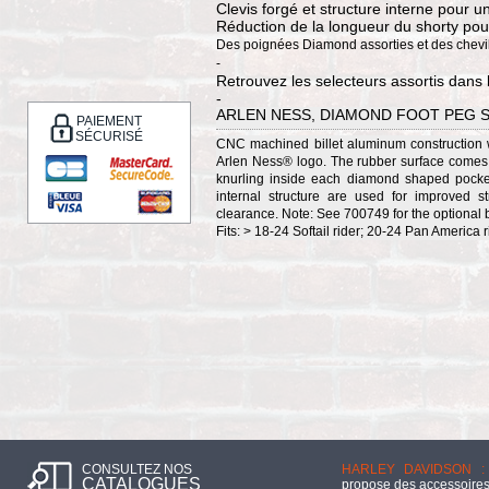
Clevis forgé et structure interne pour u
Réduction de la longueur du shorty pou
Des poignées Diamond assorties et des chevi
-
Retrouvez les selecteurs assortis dans 
-
ARLEN NESS, DIAMOND FOOT PEG 
PAIEMENT
SÉCURISÉ
CNC machined billet aluminum construction w
Arlen Ness® logo. The rubber surface comes w
knurling inside each diamond shaped pocket, 
internal structure are used for improved 
clearance. Note: See 700749 for the optional 
Fits: > 18-24 Softail rider; 20-24 Pan America 
CONSULTEZ NOS
HARLEY DAVIDSON :
CATALOGUES
propose des accessoires