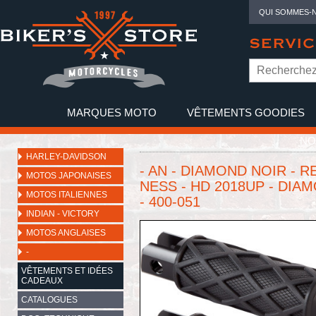
QUI SOMMES-
SERVIC
MARQUES MOTO
VÊTEMENTS GOODIES
NO
HARLEY-DAVIDSON
- AN - DIAMOND NOIR - 
MOTOS JAPONAISES
NESS - HD 2018UP - DIA
MOTOS ITALIENNES
- 400-051
INDIAN - VICTORY
MOTOS ANGLAISES
-
VÊTEMENTS ET IDÉES
CADEAUX
CATALOGUES