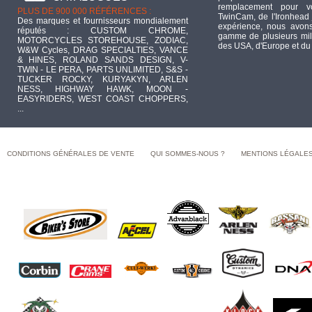
remplacement pour 
PLUS DE 900 000 RÉFÉRENCES :
TwinCam, de l'Ironhead 
Des marques et fournisseurs mondialement
expérience, nous avons
réputés : CUSTOM CHROME,
gamme de plusieurs mill
MOTORCYCLES STOREHOUSE, ZODIAC,
des USA, d'Europe et du
W&W Cycles, DRAG SPECIALTIES, VANCE
& HINES, ROLAND SANDS DESIGN, V-
TWIN - LE PERA, PARTS UNLIMITED, S&S -
TUCKER ROCKY, KURYAKYN, ARLEN
NESS, HIGHWAY HAWK, MOON -
EASYRIDERS, WEST COAST CHOPPERS,
...
CONDITIONS GÉNÉRALES DE VENTE
QUI SOMMES-NOUS ?
MENTIONS LÉGALE