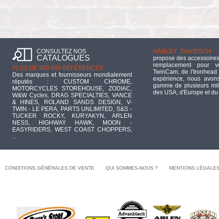
CONSULTEZ NOS
HARLEY DAVIDSON :
CATALOGUES
propose des accessoires
remplacement pour 
PLUS DE 900 000 RÉFÉRENCES :
TwinCam, de l'Ironhead 
Des marques et fournisseurs mondialement
expérience, nous avons
réputés : CUSTOM CHROME,
gamme de plusieurs mill
MOTORCYCLES STOREHOUSE, ZODIAC,
des USA, d'Europe et du
W&W Cycles, DRAG SPECIALTIES, VANCE
& HINES, ROLAND SANDS DESIGN, V-
TWIN - LE PERA, PARTS UNLIMITED, S&S -
TUCKER ROCKY, KURYAKYN, ARLEN
NESS, HIGHWAY HAWK, MOON -
EASYRIDERS, WEST COAST CHOPPERS,
...
CONDITIONS GÉNÉRALES DE VENTE
QUI SOMMES-NOUS ?
MENTIONS LÉGALE