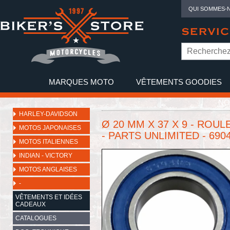
QUI SOMMES-
SERVIC
MARQUES MOTO
VÊTEMENTS GOODIES
NO
HARLEY-DAVIDSON
Ø 20 MM X 37 X 9 - ROU
MOTOS JAPONAISES
- PARTS UNLIMITED - 690
MOTOS ITALIENNES
INDIAN - VICTORY
MOTOS ANGLAISES
-
VÊTEMENTS ET IDÉES
CADEAUX
CATALOGUES