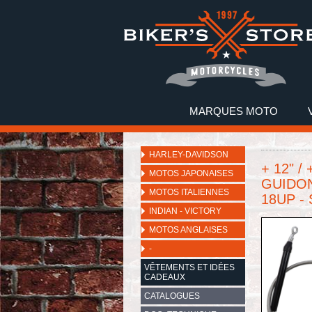
MARQUES MOTO
HARLEY-DAVIDSON
+ 12" /
MOTOS JAPONAISES
GUIDON
MOTOS ITALIENNES
18UP -
INDIAN - VICTORY
MOTOS ANGLAISES
-
VÊTEMENTS ET IDÉES
CADEAUX
CATALOGUES