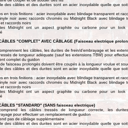
e des câbles et des durites sont en acier inoxydable quelle que soit
es en trois finitions : acier inoxydable avec blindage transparent et rac
inyle noir avec raccords chromés ou Midnight Black avec blindage t
et raccords noirs
ites Midnight ont un aspect graphite ou carbone pour un look u
sé
 CÂBLES "COMPLET" AVEC CÂBLAGE (Faisceau electrique prolon
comprennent les câbles, les durites de frein/d’embrayage et les exten
tressés de longueur adéquate (sauf les extensions TBW) pour effectu
nt complet du guidon
 de faisceau prolongés doivent être coupés à la longueur voulue et so
e des câbles et des durites sont en acier inoxydable quelle que soit
es en trois finitions : acier inoxydable avec blindage transparent et rac
inyle noir avec raccords chromés ou Midnight Black avec blindage t
et raccords noirs
ites Midnight ont un aspect graphite ou carbone pour un look u
sé
 CÂBLES "STANDARD" (SANS faisceau electrique)
comprend les câbles tressés de longueur correcte, les durite
brayage pour effectuer un remplacement de guidon
end pas de câblage supplémentaire
e des câbles et des durites sont en acier inoxydable quelle que soit