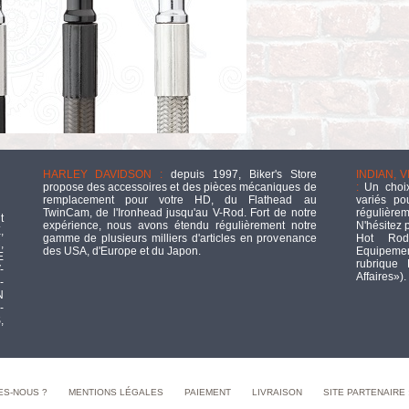
HARLEY DAVIDSON :
depuis 1997, Biker's Store
INDIAN, 
propose des accessoires et des pièces mécaniques de
:
Un choix
remplacement pour votre HD, du Flathead au
variés po
TwinCam, de l'Ironhead jusqu'au V-Rod. Fort de notre
régulièrem
t
expérience, nous avons étendu régulièrement notre
N'hésitez 
,
gamme de plusieurs milliers d'articles en provenance
Hot Rod
,
des USA, d'Europe et du Japon.
Equipement
E
rubrique
-
Affaires»).
-
N
-
,
ES-NOUS ?
MENTIONS LÉGALES
PAIEMENT
LIVRAISON
SITE PARTENAIRE