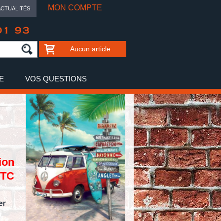
MON COMPTE
ACTUALITÉS
01 93
Aucun article
E
VOS QUESTIONS
ion
TTC