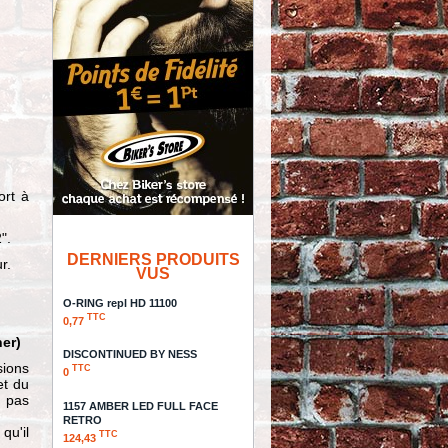
ort à
".
DERNIERS PRODUITS
r.
VUS
O-RING repl HD 11100
TTC
0,77
er)
DISCONTINUED BY NESS
sions
TTC
0
et du
, pas
1157 AMBER LED FULL FACE
RETRO
qu'il
TTC
124,43