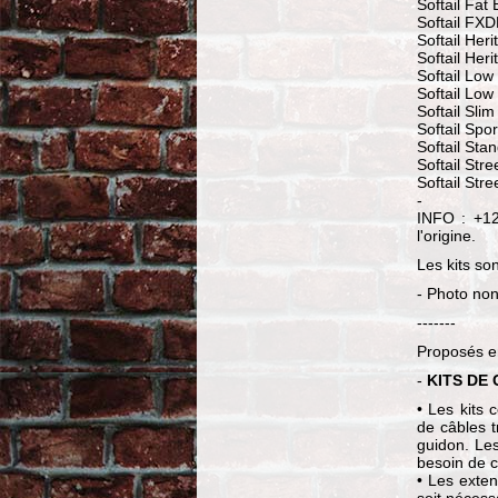
Softail Fat
Softail FX
Softail Her
Softail Her
Softail Lo
Softail Low
Softail Sli
Softail Spo
Softail Sta
Softail Str
Softail Str
-
INFO : +12
l'origine.
Les kits so
- Photo non
-------
Proposés en
-
KITS DE 
• Les kits 
de câbles 
guidon. Le
besoin de c
• Les exten
soit nécess