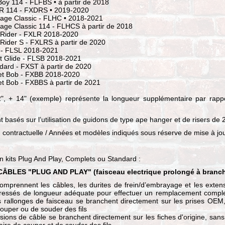
 Boy 114 - FLFBS • à partir de 2018
DR 114 - FXDRS • 2019-2020
itage Classic - FLHC • 2018-2021
itage Classic 114 - FLHCS à partir de 2018
w Rider - FXLR 2018-2020
 Rider S - FXLRS à partir de 2020
m - FLSL 2018-2021
rt Glide - FLSB 2018-2021
ndard - FXST à partir de 2020
eet Bob - FXBB 2018-2020
eet Bob - FXBBS à partir de 2021
", + 14" (exemple) représente la longueur supplémentaire par rapp
nt basés sur l’utilisation de guidons de type ape hanger et de risers de 2
 contractuelle / Années et modèles indiqués sous réserve de mise à jou
 kits Plug And Play, Complets ou Standard :
CÂBLES "PLUG AND PLAY" (faisceau electrique prolongé à branch
comprennent les câbles, les durites de frein/d’embrayage et les exten
tressés de longueur adéquate pour effectuer un remplacement compl
s rallonges de faisceau se branchent directement sur les prises OEM
ouper ou de souder des fils
sions de câble se branchent directement sur les fiches d'origine, sans 
aire de couper et de souder des fils