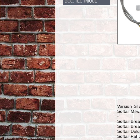
DOC. TECHNIQUE
Version ST
Softail Mil
-
Softail Bre
Softail Br
Softail Del
Softail Fat