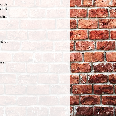
3/8"-24 X 44.00MM / 1
cords
3/4" - ALLEN -
einté
CHROME - LE
PAQUET DE 10 PIECES
ltra
TTC
28,13
SELLE SADDLEMEN -
EXPLORER - DYNA
04/05 - AVEC DOSSIER
TTC
nt et
831,88
DISQUE DE FREIN -
TRIUMPH - ARRIERE -
OEM - MOTO MASTER
irs
- HALO SERIE - FIXE - 110525
TTC
88,29