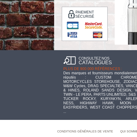
PAIEMENT
SÉCURISÉ
CONSULTEZ NOS
CATALOGUES
PLUS DE 900 000 RÉFÉRENCES :
Des marques et fournisseurs mondialemen
réputés : CUSTOM CHROME
MOTORCYCLES STOREHOUSE, ZODIAC
W&W Cycles, DRAG SPECIALTIES, VANC
& HINES, ROLAND SANDS DESIGN, V
TWIN - LE PERA, PARTS UNLIMITED, S&S 
TUCKER ROCKY, KURYAKYN, ARLE
NESS, HIGHWAY HAWK, MOON 
EASYRIDERS, WEST COAST CHOPPERS
...
CONDITIONS GÉNÉRALES DE VENTE
QUI SOMM