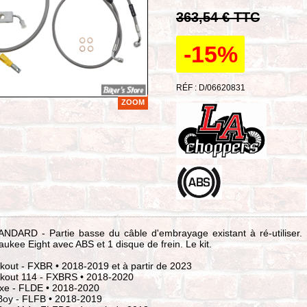
363,54 € TTC
-15%
RÉF : D/06620831
ZOOM
ANDARD - Partie basse du câble d'embrayage existant à ré-utiliser.
waukee Eight avec ABS et 1 disque de frein. Le kit.
akout - FXBR • 2018-2019 et à partir de 2023
eakout 114 - FXBRS • 2018-2020
uxe - FLDE • 2018-2020
 Boy - FLFB • 2018-2019