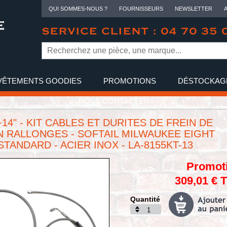
QUI SOMMES-NOUS ?
FOURNISSEURS
NEWSLETTER
SERVICE CLIENT : 04 70 35 
VÊTEMENTS GOODIES
PROMOTIONS
DÉSTOCKAG
NOUS CONTACTER
 +14" - KIT CABLES ET DURITES DE FREIN DE
 RALLONGES - SOFTAIL MILWAUKEE EIGHT
 STANDARD - ACIER INOX - LA-8155KT-13
Promot
309,01 € 
Quantité