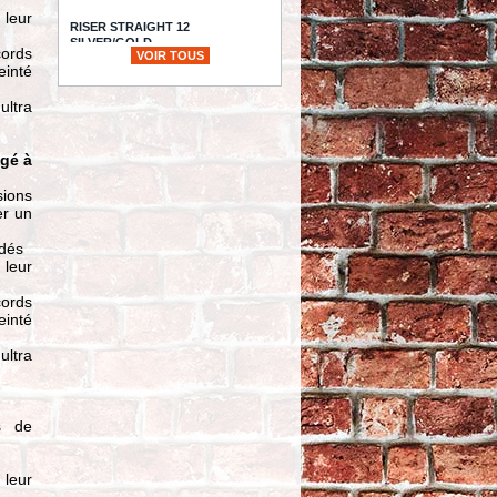
 leur
RISER STRAIGHT 12
SILVER/GOLD
cords
VOIR TOUS
TTC
333,43
einté
ltra
ECLATE N - PIECE N°
45 - TUBES DE
FOURCHES 41MM -
gé à
TOURING 99/13 /
SOFTAIL 00/17 - 22.25" - OEM
45890-97 - PRO ONE
sions
PERFORMANCE - HARD CHROME
er un
- 105420
TTC
337,91
udés
 leur
Driver Black Shark Fin
Footboards
cords
TTC
233,97
einté
ltra
ECLATE I - PIECE N°
36 - ARBRE A CAMES
- BT84/99 EVOLUTION
- ANDREWS - EV5
s de
TTC
228,59
 leur
VIS TETE BOMBEE