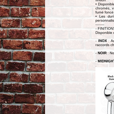
• Disponibl
chromés, v
fumé foncé 
• Les dur
personnali
-------
- FINITION
Disponible e
-
INOX
: Ac
raccords c
-
NOIR
: No
-
MIDNIGH
.