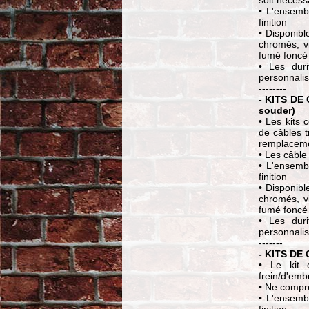
• L'ensembl
finition
• Disponibl
chromés, v
fumé foncé 
• Les dur
personnali
--------
- KITS DE
souder)
• Les kits 
de câbles 
remplaceme
• Les câble
• L'ensembl
finition
• Disponibl
chromés, v
fumé foncé 
• Les dur
personnali
-------
- KITS DE
• Le kit 
frein/d'em
• Ne compr
• L'ensembl
finition